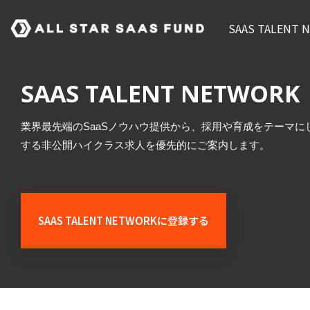
Skip
to
SAAS TALEN
the
main
content.
SAAS TALENT NETWORK
業界最先端のSaaSノウハウ提供から、採用や育成をテーマにした
する非公開ハイクラス求人を優先的にご案内します。
SAAS TALENT NETWORKに登録する