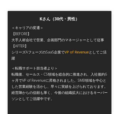
Kさん（30代・男性）
＜キャリアの変遷＞
【BEFORE】
大手人材会社で営業、企画部門のマネージャーとして従事
【AFTER】
シリーズAフェーズのSaaS企業で
VP of Revenue
としてご活
躍
＜転職サポート担当者より＞
転職後、セールス・CS領域を総合的に推進され、入社後約6
ヶ月でVP of Revenueに昇格されました。SMB領域を中心と
した営業経験を活かし、早々に実績を上げられております。
経営陣からの信頼も厚く、今後の組織拡大におけるキーパー
ソンとしてご活躍中です。