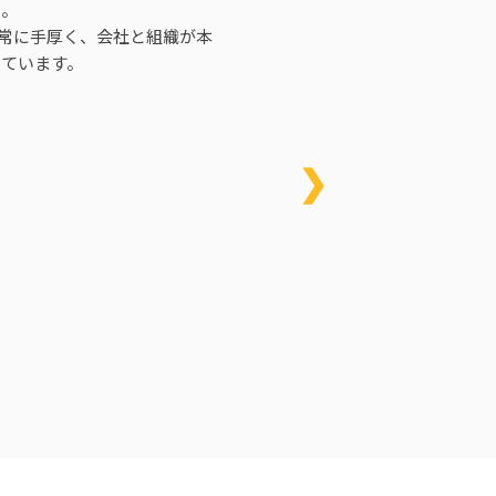
た。
も非常に手厚く、会社と組織が本
いています。
❯