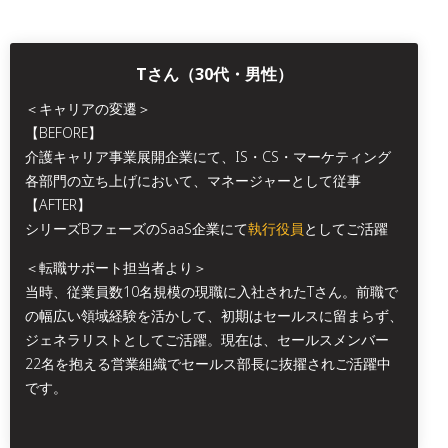
Tさん（30代・男性）
＜キャリアの変遷＞
【BEFORE】
介護キャリア事業展開企業にて、IS・CS・マーケティング
各部門の立ち上げにおいて、マネージャーとして従事
【AFTER】
シリーズBフェーズのSaaS企業にて
執行役員
としてご活躍
＜転職サポート担当者より＞
当時、従業員数10名規模の現職に入社されたTさん。前職で
の幅広い領域経験を活かして、初期はセールスに留まらず、
ジェネラリストとしてご活躍。現在は、セールスメンバー
22名を抱える営業組織でセールス部長に抜擢されご活躍中
です。